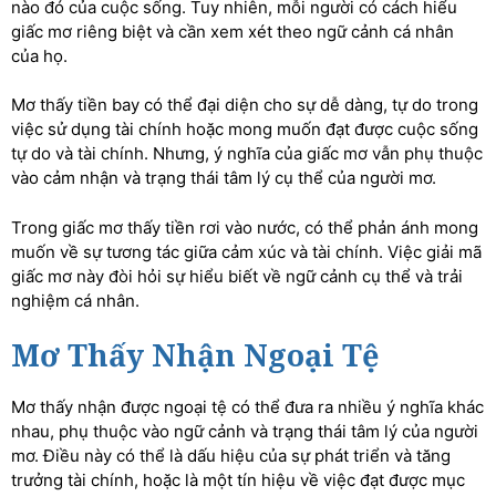
nào đó của cuộc sống. Tuy nhiên, mỗi người có cách hiểu
giấc mơ riêng biệt và cần xem xét theo ngữ cảnh cá nhân
của họ.
Mơ thấy tiền bay có thể đại diện cho sự dễ dàng, tự do trong
việc sử dụng tài chính hoặc mong muốn đạt được cuộc sống
tự do và tài chính. Nhưng, ý nghĩa của giấc mơ vẫn phụ thuộc
vào cảm nhận và trạng thái tâm lý cụ thể của người mơ.
Trong giấc mơ thấy tiền rơi vào nước, có thể phản ánh mong
muốn về sự tương tác giữa cảm xúc và tài chính. Việc giải mã
giấc mơ này đòi hỏi sự hiểu biết về ngữ cảnh cụ thể và trải
nghiệm cá nhân.
Mơ Thấy Nhận Ngoại Tệ
Mơ thấy nhận được ngoại tệ có thể đưa ra nhiều ý nghĩa khác
nhau, phụ thuộc vào ngữ cảnh và trạng thái tâm lý của người
mơ. Điều này có thể là dấu hiệu của sự phát triển và tăng
trưởng tài chính, hoặc là một tín hiệu về việc đạt được mục