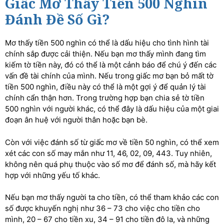
Giấc Mơ Thấy Tiền 500 Nghìn
Đánh Đề Số Gì?
Mơ thấy tiền 500 nghìn có thể là dấu hiệu cho tình hình tài
chính sắp được cải thiện. Nếu bạn mơ thấy mình đang tìm
kiếm tờ tiền này, đó có thể là một cảnh báo để chú ý đến các
vấn đề tài chính của mình. Nếu trong giấc mơ bạn bỏ mất tờ
tiền 500 nghìn, điều này có thể là một gợi ý để quản lý tài
chính cẩn thận hơn. Trong trường hợp bạn chia sẻ tờ tiền
500 nghìn với người khác, có thể đây là dấu hiệu của một giai
đoạn ân huệ với người thân hoặc bạn bè.
Còn với việc đánh số từ giấc mơ về tiền 50 nghìn, có thể xem
xét các con số may mắn như 11, 46, 02, 09, 443. Tuy nhiên,
không nên quá phụ thuộc vào số mơ để đánh số, mà hãy kết
hợp với những yếu tố khác.
Nếu bạn mơ thấy người ta cho tiền, có thể tham khảo các con
số được khuyến nghị như 36 – 73 cho việc cho tiền cho
mình, 20 – 67 cho tiền xu, 34 – 91 cho tiền đô la, và những