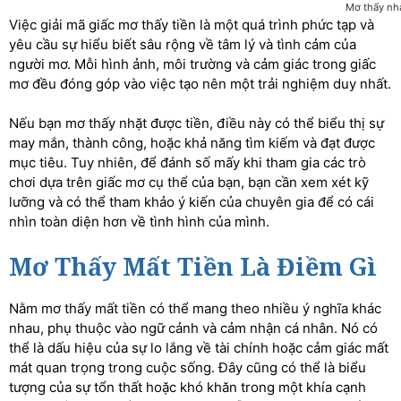
Mơ thấy nhặ
Việc giải mã giấc mơ thấy tiền là một quá trình phức tạp và
yêu cầu sự hiểu biết sâu rộng về tâm lý và tình cảm của
người mơ. Mỗi hình ảnh, môi trường và cảm giác trong giấc
mơ đều đóng góp vào việc tạo nên một trải nghiệm duy nhất.
Nếu bạn mơ thấy nhặt được tiền, điều này có thể biểu thị sự
may mắn, thành công, hoặc khả năng tìm kiếm và đạt được
mục tiêu. Tuy nhiên, để đánh số mấy khi tham gia các trò
chơi dựa trên giấc mơ cụ thể của bạn, bạn cần xem xét kỹ
lưỡng và có thể tham khảo ý kiến của chuyên gia để có cái
nhìn toàn diện hơn về tình hình của mình.
Mơ Thấy Mất Tiền Là Điềm Gì
Nằm mơ thấy mất tiền có thể mang theo nhiều ý nghĩa khác
nhau, phụ thuộc vào ngữ cảnh và cảm nhận cá nhân. Nó có
thể là dấu hiệu của sự lo lắng về tài chính hoặc cảm giác mất
mát quan trọng trong cuộc sống. Đây cũng có thể là biểu
tượng của sự tổn thất hoặc khó khăn trong một khía cạnh