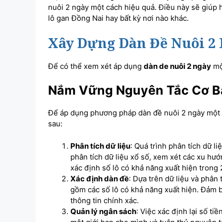
nuôi 2 ngày một cách hiệu quả. Điều này sẽ giúp họ
lô gan Đồng Nai hay bất kỳ nơi nào khác.
Xây Dựng Dàn Đề Nuôi 2
Để có thể xem xét áp dụng
dàn de nuôi 2 ngày
mộ
Nắm Vững Nguyên Tắc Cơ B
Để áp dụng phương pháp dàn đề nuôi 2 ngày một 
sau:
Phân tích dữ liệu
: Quá trình phân tích dữ l
phân tích dữ liệu xổ số, xem xét các xu hướ
xác định số lô có khả năng xuất hiện trong 2
Xác định dàn đề
: Dựa trên dữ liệu và phân
gồm các số lô có khả năng xuất hiện. Đảm 
thông tin chính xác.
Quản lý ngân sách
: Việc xác định lại số t