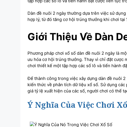
tập hợp các số lô và tiến hành đặt cược liên tục tr
Dàn đề nuôi 2 ngày thường dựa trên việc sử dụng
hợp lý, từ đó tăng cơ hội trúng thưởng khi chơi 
Giới Thiệu Về Dàn D
Phương pháp chơi xổ số dàn đề nuôi 2 ngày là mộ
ưu hóa cơ hội trúng thưởng. Thay vì chỉ đặt cược 
chơi thiết kế một tập hợp các số lô và tiến hành đặ
Để thành công trong việc xây dựng dàn đề nuôi 2 
kiến thức về phân tích dữ liệu xổ số. Sử dụng cá
giá tỷ lệ xuất hiện của các số, người chơi có thể 
Ý Nghĩa Của Việc Chơi Xổ