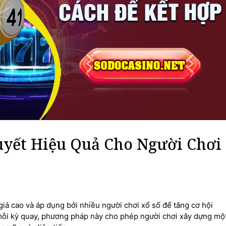
uyết Hiệu Quả Cho Người Chơi
á cao và áp dụng bởi nhiều người chơi xổ số để tăng cơ hội
 mỗi kỳ quay, phương pháp này cho phép người chơi xây dựng mộ