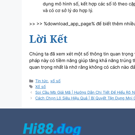
dụng mô hình số, kết hợp các số lô theo cặp
và có cơ sở lý do hợp lý.
>> >> %download_app_page% để biết thêm nhiều 
Lời Kết
Chúng ta đã xem xét một số thông tin quan trọng
pháp này có tiềm năng giúp tăng khả năng trúng th
quan trọng nhất là nhớ rằng không có cách nào đ
Tin tức
,
xổ số
Xổ số
Soi Cầu Mb Giải Mã | Hướng Dẫn Chi Tiết Để Hiểu Rõ 
Cách Chọn Lô Siêu Hiệu Quả | Bí Quyết Tận Dụng Mọi 