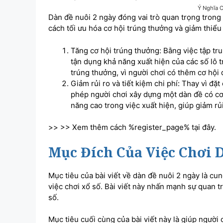
Ý Nghĩa C
Dàn đề nuôi 2 ngày đóng vai trò quan trọng trong c
cách tối ưu hóa cơ hội trúng thưởng và giảm thiểu 
Tăng cơ hội trúng thưởng: Bằng việc tập tru
tận dụng khả năng xuất hiện của các số lô t
trúng thưởng, vì người chơi có thêm cơ hội 
Giảm rủi ro và tiết kiệm chi phí: Thay vì đ
phép người chơi xây dựng một dàn đề có cơ 
năng cao trong việc xuất hiện, giúp giảm rủi
>> >> Xem thêm cách %register_page% tại đây.
Mục Đích Của Việc Chơi 
Mục tiêu của bài viết về dàn đề nuôi 2 ngày là cu
việc chơi xổ số. Bài viết này nhấn mạnh sự quan tr
số.
Mục tiêu cuối cùng của bài viết này là giúp người