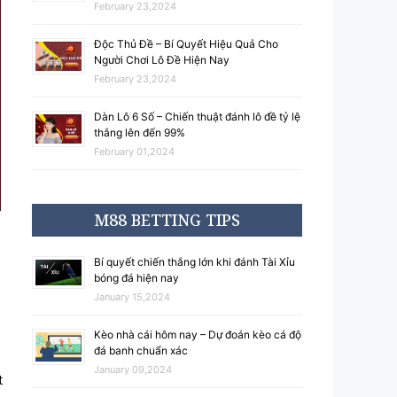
February 23,2024
Độc Thủ Đề – Bí Quyết Hiệu Quả Cho
Người Chơi Lô Đề Hiện Nay
February 23,2024
Dàn Lô 6 Số – Chiến thuật đánh lô đề tỷ lệ
thắng lên đến 99%
February 01,2024
M88 BETTING TIPS
Bí quyết chiến thắng lớn khi đánh Tài Xỉu
bóng đá hiện nay
January 15,2024
Kèo nhà cái hôm nay – Dự đoán kèo cá độ
đá banh chuẩn xác
January 09,2024
t