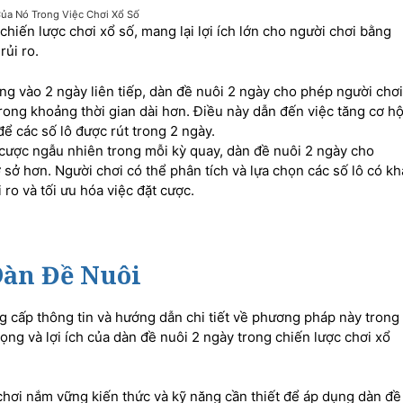
ủa Nó Trong Việc Chơi Xổ Số
hiến lược chơi xổ số, mang lại lợi ích lớn cho người chơi bằng
rủi ro.
ng vào 2 ngày liên tiếp, dàn đề nuôi 2 ngày cho phép người chơi
rong khoảng thời gian dài hơn. Điều này dẫn đến việc tăng cơ hộ
để các số lô được rút trong 2 ngày.
ặt cược ngẫu nhiên trong mỗi kỳ quay, dàn đề nuôi 2 ngày cho
sở hơn. Người chơi có thể phân tích và lựa chọn các số lô có kh
 ro và tối ưu hóa việc đặt cược.
Dàn Đề Nuôi
ng cấp thông tin và hướng dẫn chi tiết về phương pháp này trong
ọng và lợi ích của dàn đề nuôi 2 ngày trong chiến lược chơi xổ
 chơi nắm vững kiến thức và kỹ năng cần thiết để áp dụng dàn đề