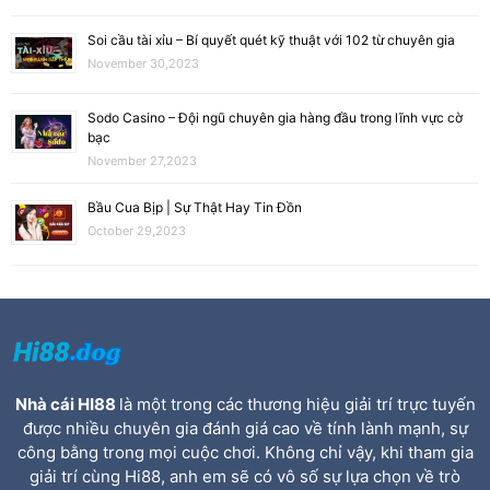
Soi cầu tài xỉu – Bí quyết quét kỹ thuật với 102 từ chuyên gia
November 30,2023
Sodo Casino – Đội ngũ chuyên gia hàng đầu trong lĩnh vực cờ
bạc
November 27,2023
Bầu Cua Bịp | Sự Thật Hay Tin Đồn
October 29,2023
Nhà cái HI88
là một trong các thương hiệu giải trí trực tuyến
được nhiều chuyên gia đánh giá cao về tính lành mạnh, sự
công bằng trong mọi cuộc chơi. Không chỉ vậy, khi tham gia
giải trí cùng Hi88, anh em sẽ có vô số sự lựa chọn về trò