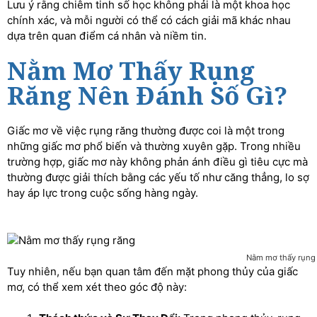
Lưu ý rằng chiêm tinh số học không phải là một khoa học
chính xác, và mỗi người có thể có cách giải mã khác nhau
dựa trên quan điểm cá nhân và niềm tin.
Nằm Mơ Thấy Rụng
Răng Nên Đánh Số Gì?
Giấc mơ về việc rụng răng thường được coi là một trong
những giấc mơ phổ biến và thường xuyên gặp. Trong nhiều
trường hợp, giấc mơ này không phản ánh điều gì tiêu cực mà
thường được giải thích bằng các yếu tố như căng thẳng, lo sợ
hay áp lực trong cuộc sống hàng ngày.
Nằm mơ thấy rụng
Tuy nhiên, nếu bạn quan tâm đến mặt phong thủy của giấc
mơ, có thể xem xét theo góc độ này: