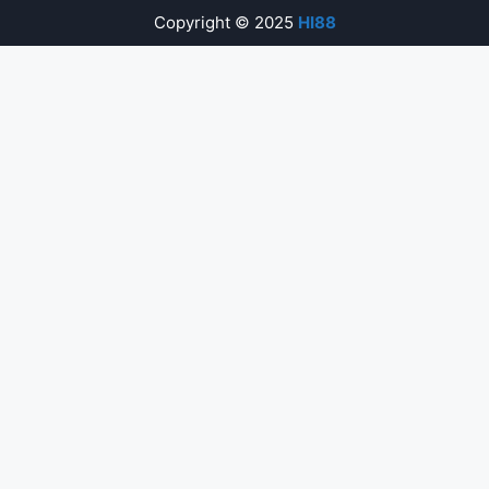
Copyright © 2025
HI88