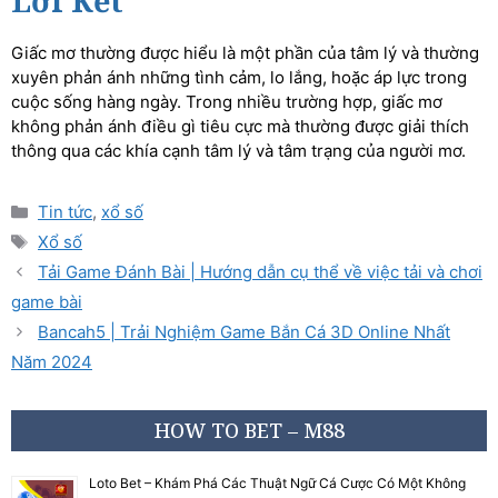
Lời Kết
Giấc mơ thường được hiểu là một phần của tâm lý và thường
xuyên phản ánh những tình cảm, lo lắng, hoặc áp lực trong
cuộc sống hàng ngày. Trong nhiều trường hợp, giấc mơ
không phản ánh điều gì tiêu cực mà thường được giải thích
thông qua các khía cạnh tâm lý và tâm trạng của người mơ.
Tin tức
,
xổ số
Xổ số
Tải Game Đánh Bài | Hướng dẫn cụ thể về việc tải và chơi
game bài
Bancah5 | Trải Nghiệm Game Bắn Cá 3D Online Nhất
Năm 2024
HOW TO BET – M88
Loto Bet – Khám Phá Các Thuật Ngữ Cá Cược Có Một Không