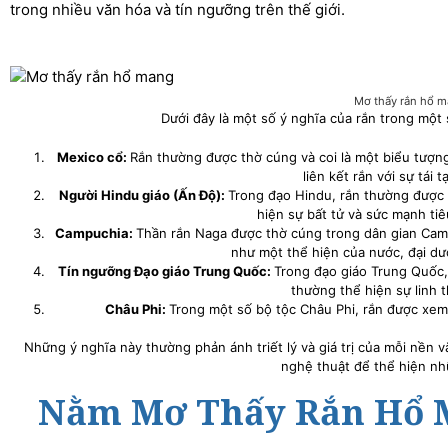
trong nhiều văn hóa và tín ngưỡng trên thế giới.
Mơ thấy rắn hổ 
Dưới đây là một số ý nghĩa của rắn trong một
Mexico cổ:
Rắn thường được thờ cúng và coi là một biểu tượn
liên kết rắn với sự tái 
Người Hindu giáo (Ấn Độ):
Trong đạo Hindu, rắn thường được l
hiện sự bất tử và sức mạnh tiê
Campuchia:
Thần rắn Naga được thờ cúng trong dân gian Cam
như một thể hiện của nước, đại dư
Tín ngưỡng Đạo giáo Trung Quốc:
Trong đạo giáo Trung Quốc, 
thường thể hiện sự linh 
Châu Phi:
Trong một số bộ tộc Châu Phi, rắn được xe
Những ý nghĩa này thường phản ánh triết lý và giá trị của mỗi nền 
nghệ thuật để thể hiện nhữ
Nằm Mơ Thấy Rắn Hổ 