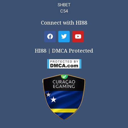
SHBET
C54
Connect with HI88
HI88 | DMCA Protected