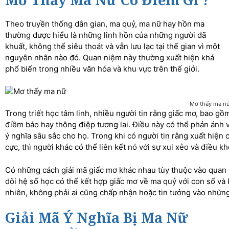
Theo truyền thống dân gian, ma quỷ, ma nữ hay hồn ma
thường được hiểu là những linh hồn của những người đã
khuất, không thể siêu thoát và vẫn lưu lạc tại thế gian vì một
nguyên nhân nào đó. Quan niệm này thường xuất hiện khá
phổ biến trong nhiều văn hóa và khu vực trên thế giới.
Mơ thấy ma n
Trong triết học tâm linh, nhiều người tin rằng giấc mơ, bao 
điềm báo hay thông điệp tương lai. Điều này có thể phản ánh
ý nghĩa sâu sắc cho họ. Trong khi có người tin rằng xuất hiện
cực, thì người khác có thể liên kết nó với sự xui xẻo và điều k
Có những cách giải mã giấc mơ khác nhau tùy thuộc vào quan 
dõi hệ số học có thể kết hợp giấc mơ về ma quỷ với con số và 
nhiên, không phải ai cũng chấp nhận hoặc tin tưởng vào nhữn
Giải Mã Ý Nghĩa Bị Ma Nữ