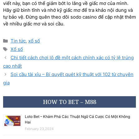
viết này, bạn có thể giảm bớt lo lắng về giấc mơ của mình.
Hãy giữ bình tĩnh và nhớ kỹ giấc mơ để tra khảo nội dung và
tự bảo vệ. Đừng quên theo dõi sodo casino để cập nhật thêm
về nhiều giấc mơ và soi cầu.
Tin tức
,
xổ số
Xổ số
Chi tiết cách chơi lô đề một cách chính xác có tỷ lệ trúng
cao nhất
Soi cầu tài xỉu – Bí quyết quét kỹ thuật với 102 từ chuyên
gia
HOW TO BET – M88
Loto Bet – Khám Phá Các Thuật Ngữ Cá Cược Có Một Không
Hai
February 23,2024