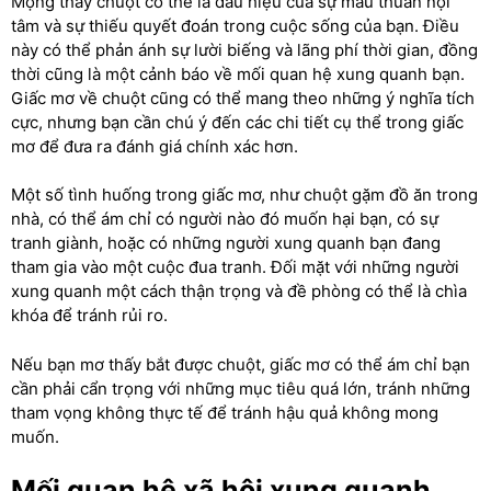
Mộng thấy chuột có thể là dấu hiệu của sự mâu thuẫn nội
tâm và sự thiếu quyết đoán trong cuộc sống của bạn. Điều
này có thể phản ánh sự lười biếng và lãng phí thời gian, đồng
thời cũng là một cảnh báo về mối quan hệ xung quanh bạn.
Giấc mơ về chuột cũng có thể mang theo những ý nghĩa tích
cực, nhưng bạn cần chú ý đến các chi tiết cụ thể trong giấc
mơ để đưa ra đánh giá chính xác hơn.
Một số tình huống trong giấc mơ, như chuột gặm đồ ăn trong
nhà, có thể ám chỉ có người nào đó muốn hại bạn, có sự
tranh giành, hoặc có những người xung quanh bạn đang
tham gia vào một cuộc đua tranh. Đối mặt với những người
xung quanh một cách thận trọng và đề phòng có thể là chìa
khóa để tránh rủi ro.
Nếu bạn mơ thấy bắt được chuột, giấc mơ có thể ám chỉ bạn
cần phải cẩn trọng với những mục tiêu quá lớn, tránh những
tham vọng không thực tế để tránh hậu quả không mong
muốn.
Mối quan hệ xã hội xung quanh