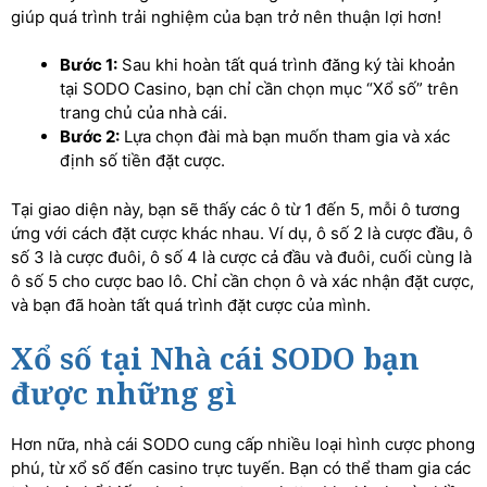
giúp quá trình trải nghiệm của bạn trở nên thuận lợi hơn!
Bước 1:
Sau khi hoàn tất quá trình đăng ký tài khoản
tại SODO Casino, bạn chỉ cần chọn mục “Xổ số” trên
trang chủ của nhà cái.
Bước 2:
Lựa chọn đài mà bạn muốn tham gia và xác
định số tiền đặt cược.
Tại giao diện này, bạn sẽ thấy các ô từ 1 đến 5, mỗi ô tương
ứng với cách đặt cược khác nhau. Ví dụ, ô số 2 là cược đầu, ô
số 3 là cược đuôi, ô số 4 là cược cả đầu và đuôi, cuối cùng là
ô số 5 cho cược bao lô. Chỉ cần chọn ô và xác nhận đặt cược,
và bạn đã hoàn tất quá trình đặt cược của mình.
Xổ số tại Nhà cái SODO bạn
được những gì
Hơn nữa, nhà cái SODO cung cấp nhiều loại hình cược phong
phú, từ xổ số đến casino trực tuyến. Bạn có thể tham gia các