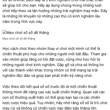
sẽ giúp ích cho bạn. Hãy áp dụng chúng trong những lượt
chơi tiếp theo và tận hưởng những trải nghiệm may mắn. Đây
là những lời khuyên từ những cao thủ có kinh nghiệm lâu
năm trong lĩnh vực này.
Mẹo chơi xổ số dễ thắng
Học cách chơi theo nhóm thay vì chơi một mình có thể là
chiến thuật phù hợp cho những người mới bắt đầu. Tham gia
vào nhóm giúp tăng cơ hội đặt cược, cũng như học hỏi từ
những người chơi kinh nghiệm. Gặp gỡ và chia sẻ thông tin
với các thành viên khác trong nhóm có thể mang lại trải
nghiệm độc đáo và giúp bạn phát triển kỹ năng chơi.
Việc theo dõi kết quả xổ số trước đó là một chiến thuật
thông minh để nâng cao xác suất chiến thắng. Quan sát các
con số thường xuất hiện có thể giúp bạn tạo ra các chiến
lược cược hiệu quả. Tuy nhiên, hãy nhớ rằng xổ số là trò chơi
may rủi và không có chiến lược nào đảm bảo thắng lớn.