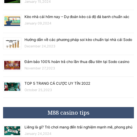
January 15,2024
Kèo nhà cái hôm nay – Dự đoán kèo cá độ đá banh chuẩn xác
January 09,2024
Hướng dẫn về các phương pháp soi kèo chuẩn tại nhà cái Sodo
December 24,2023
Đảm bảo 100% hoàn trả cho lần thua đầu tiên tại Sodo casino
November 27,2023
TOP 5 TRANG CÁ CƯỢC UY TÍN 2022
October 25,2023
M88 casino tips
Liêng là gì? Trò chơi mang đến trải nghiệm mạnh mẽ, phong phú
January 24,2024