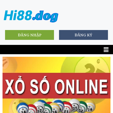
ĐĂNG NHẬP
ĐĂNG KÝ