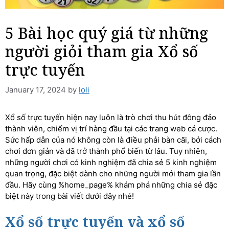
5 Bài học quý giá từ những
người giỏi tham gia Xổ số
trực tuyến
January 17, 2024
by
loli
Xổ số trực tuyến hiện nay luôn là trò chơi thu hút đông đảo
thành viên, chiếm vị trí hàng đầu tại các trang web cá cược.
Sức hấp dẫn của nó không còn là điều phải bàn cãi, bởi cách
chơi đơn giản và đã trở thành phổ biến từ lâu. Tuy nhiên,
những người chơi có kinh nghiệm đã chia sẻ 5 kinh nghiệm
quan trọng, đặc biệt dành cho những người mới tham gia lần
đầu. Hãy cùng %home_page% khám phá những chia sẻ đặc
biệt này trong bài viết dưới đây nhé!
Xổ số trực tuyến và xổ số