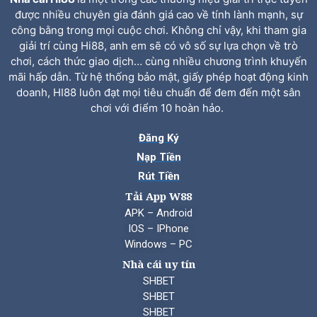
được nhiều chuyên gia đánh giá cao về tính lành mạnh, sự
công bằng trong mọi cuộc chơi. Không chỉ vậy, khi tham gia
giải trí cùng Hi88, anh em sẽ có vô số sự lựa chọn về trò
chơi, cách thức giao dịch… cùng nhiều chương trình khuyến
mãi hấp dẫn. Từ hệ thống bảo mật, giấy phép hoạt động kinh
doanh, HI88 luôn đạt mọi tiêu chuẩn để đem đến một sân
chơi với điểm 10 hoàn hảo.
Đăng Ký
Nạp Tiền
Rút Tiền
Tải App W88
APK – Android
IOS – IPhone
Windows – PC
Nhà cái uy tín
SHBET
SHBET
SHBET