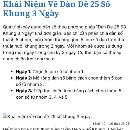
Khái Niệm Về Dàn Đề 25 Số
Khung 3 Ngày
Quá trình xây dựng dàn số theo phương pháp “Dàn De 25 Số
Khung 3 Ngày” khá đơn giản. Bạn chỉ cần phân chia dàn số
thành 5 nhóm, mỗi nhóm thường gồm 5 con số dựa trên thủ
thuật nuôi khung trong 2 ngày. Mỗi nhóm sẽ được sử dụng
trong một ngày trong chu kỳ 3 ngày. Cụ thể, bạn có thể áp
dụng chiến lược như sau:
Ngày 1:
Chọn 5 con số từ nhóm 1.
Ngày 2:
Mở rộng dàn số bằng cách chọn thêm 5 con
số từ nhóm 2.
Ngày 3:
Tiếp tục chiến lược bằng cách chọn thêm 5
con số từ nhóm 3, 4, và 5.
Khái niệm về dàn đề 25
Để minh họa cách thực hiện “Dàn De 25 Số Khung 3 Ngày,”