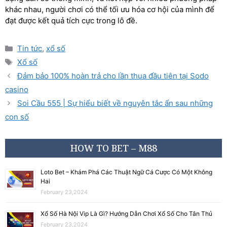
khác nhau, người chơi có thể tối ưu hóa cơ hội của mình để
đạt được kết quả tích cực trong lô đề.
Tin tức
,
xổ số
Xổ số
Đảm bảo 100% hoàn trả cho lần thua đầu tiên tại Sodo
casino
Soi Cầu 555 | Sự hiểu biết về nguyên tắc ẩn sau những
con số
HOW TO BET – M88
Loto Bet – Khám Phá Các Thuật Ngữ Cá Cược Có Một Không
Hai
February 23,2024
Xổ Số Hà Nội Vip Là Gì? Hướng Dẫn Chơi Xổ Số Cho Tân Thủ
February 23,2024