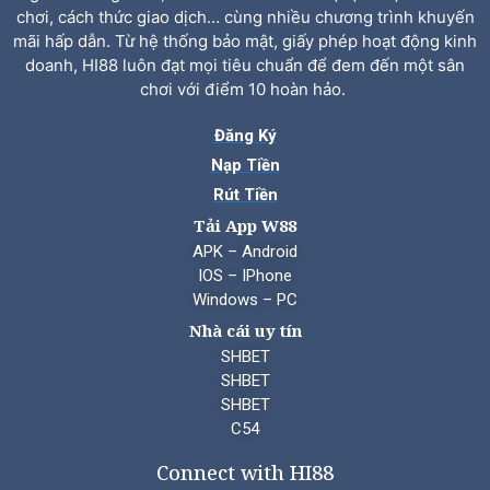
chơi, cách thức giao dịch… cùng nhiều chương trình khuyến
mãi hấp dẫn. Từ hệ thống bảo mật, giấy phép hoạt động kinh
doanh, HI88 luôn đạt mọi tiêu chuẩn để đem đến một sân
chơi với điểm 10 hoàn hảo.
Đăng Ký
Nạp Tiền
Rút Tiền
Tải App W88
APK – Android
IOS – IPhone
Windows – PC
Nhà cái uy tín
SHBET
SHBET
SHBET
C54
Connect with HI88