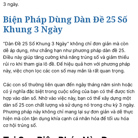
3 ngày.
Biện Pháp Dùng Dàn Đề 25 Số
Khung 3 Ngày
“Dàn Đề 25 Số Khung 3 Ngày” không chỉ đơn giản mà còn
dễ áp dụng, như chẳng hạn như phương pháp dàn đề 25.
Điều này giúp tăng cường khả năng trúng số và giảm thiểu
rủi ro khi tham gia lô đề. Để hiệu quả hơn với phương pháp
này, việc chọn lọc các con số may mắn là rất quan trọng.
Các con số thường liên quan đến ngày tháng năm sinh hoặc
có ý nghĩa đặc biệt trong cuộc sống của bạn có thể được tích
hợp vào dàn số. Nhờ vào việc này, bạn có thể xây dựng một
dàn số 25 con chất lượng và sử dụng nó trong chu kỳ 3 ngày.
Phương pháp này không chỉ mang lại sự đơn giản và dễ thực
hiện mà còn tận dụng khía cạnh cá nhân hóa để tối ưu hóa
cơ hội trúng số.